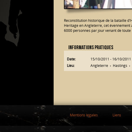
Reconstitution historique de la bataille d
Heritage en Angleterre, cet évennement 
6000 personnes par jour venant de toute 
Informations pratiques
Date:
15/10/2011
-
16/10/2011
Lieu:
Angleterre
›
Hastings
›
Mentions légales
Liens
Aller au contenu principal